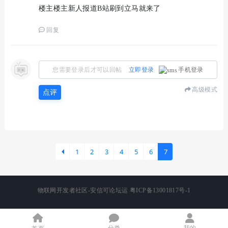
楼主楼主新人报道B站刷到立马就来了
回复
您需要登录后才可以回帖
立即登录
手机登录
高级模式
点评
1
2
3
4
5
6
7
物联网开发者社区-安信可论坛运
粤ICP备13001817号-1