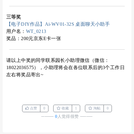
三等奖
【电子DIY作品】Ai-WV01-32S 桌面聊天小助手
用户名：
WT_0213
奖品：200元京东E卡一张
请以上中奖的同学联系园长小助理微信（微信：
18022036575），小助理将会在各位联系后的3个工作日
左右将奖品寄出~
点赞
0
收藏
1
淘帖
0
────
0
人觉得很赞
────